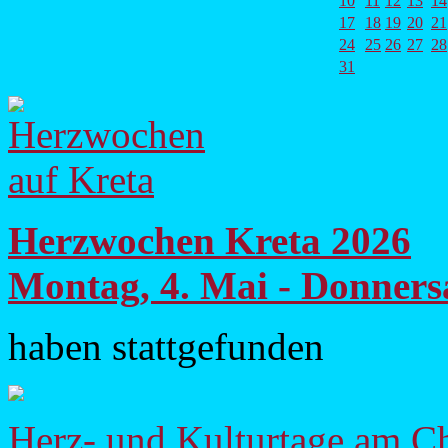
10
11
12
13
14
17
18
19
20
21
24
25
26
27
28
31
Herzwochen Kreta 2026
Montag, 4. Mai - Donners
haben stattgefunden
Herz- und Kulturtage am Ch