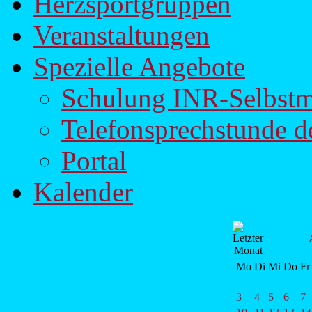
Herzsportgruppen
Veranstaltungen
Spezielle Angebote
Schulung INR-Selbst
Telefonsprechstunde d
Portal
Kalender
Mo
Di
Mi
Do
Fr
3
4
5
6
7