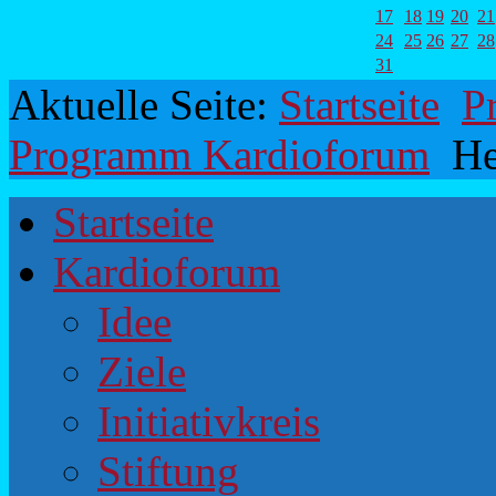
17
18
19
20
21
24
25
26
27
28
31
Aktuelle Seite:
Startseite
P
Programm Kardioforum
He
Startseite
Kardioforum
Idee
Ziele
Initiativkreis
Stiftung