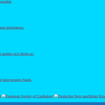
losophie
mms informieren.
d melden sich direkt an.
uf dem neusten Stand.