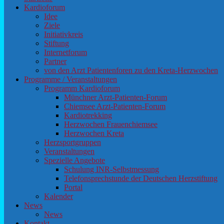
Kardioforum
Idee
Ziele
Initiativkreis
Stiftung
Internetforum
Partner
von den Arzt Patientenforen zu den Kreta-Herzwochen
Programme / Veranstaltungen
Programm Kardioforum
Münchner Arzt-Patienten-Forum
Chiemsee Arzt-Patienten-Forum
Kardiotrekking
Herzwochen Frauenchiemsee
Herzwochen Kreta
Herzsportgruppen
Veranstaltungen
Spezielle Angebote
Schulung INR-Selbstmessung
Telefonsprechstunde der Deutschen Herzstiftung
Portal
Kalender
News
News
Kontakt